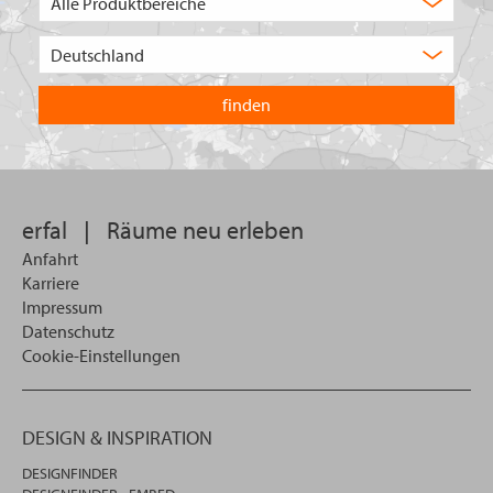
Auswahl
Wählen
Sie
in
welchem
Land
Sie
suchen
wollen
erfal
|
Räume neu erleben
Anfahrt
Karriere
Impressum
Datenschutz
Cookie-Einstellungen
DESIGN & INSPIRATION
DESIGNFINDER