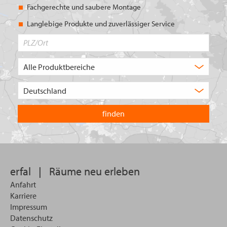
Fachgerechte und saubere Montage
Langlebige Produkte und zuverlässiger Service
PLZ/Ort
Produktbereich
Auswahl
Wählen
Sie
in
welchem
Land
Sie
suchen
wollen
erfal
|
Räume neu erleben
Anfahrt
Karriere
Impressum
Datenschutz