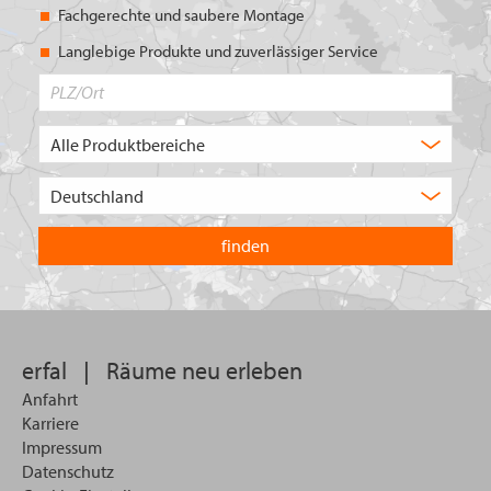
Fachgerechte und saubere Montage
Langlebige Produkte und zuverlässiger Service
PLZ/Ort
Produktbereich
Auswahl
Wählen
Sie
in
welchem
Land
Sie
suchen
wollen
erfal
|
Räume neu erleben
Anfahrt
Karriere
Impressum
Datenschutz