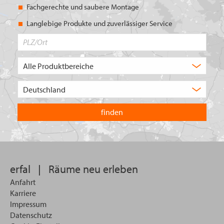
Fachgerechte und saubere Montage
Langlebige Produkte und zuverlässiger Service
PLZ/Ort
Produktbereich
Auswahl
Wählen
Sie
in
welchem
Land
Sie
suchen
wollen
erfal
|
Räume neu erleben
Anfahrt
Karriere
Impressum
Datenschutz