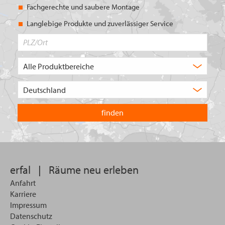
Fachgerechte und saubere Montage
Langlebige Produkte und zuverlässiger Service
PLZ/Ort
Produktbereich
Auswahl
Wählen
Sie
in
welchem
Land
Sie
suchen
wollen
erfal
|
Räume neu erleben
Anfahrt
Karriere
Impressum
Datenschutz