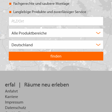
Fachgerechte und saubere Montage
Langlebige Produkte und zuverlässiger Service
PLZ/Ort
Produktbereich
Auswahl
Wählen
Sie
in
welchem
Land
Sie
suchen
wollen
erfal
|
Räume neu erleben
Anfahrt
Karriere
Impressum
Datenschutz