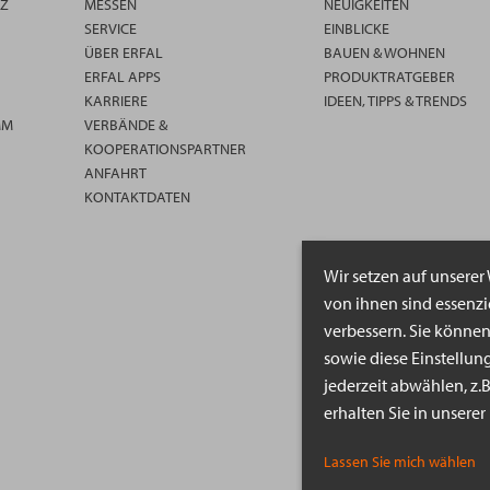
TZ
MESSEN
NEUIGKEITEN
SERVICE
EINBLICKE
ÜBER ERFAL
BAUEN & WOHNEN
ERFAL APPS
PRODUKTRATGEBER
KARRIERE
IDEEN, TIPPS & TRENDS
MM
VERBÄNDE &
KOOPERATIONSPARTNER
ANFAHRT
KONTAKTDATEN
Wir setzen auf unserer
von ihnen sind essenz
verbessern. Sie könne
sowie diese Einstellun
jederzeit abwählen, z.
erhalten Sie in unsere
Lassen Sie mich wählen