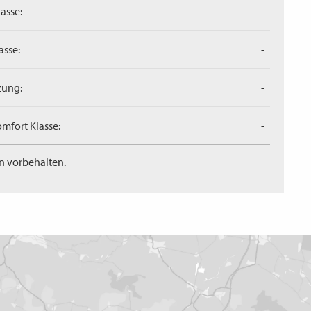
asse:
-
asse:
-
zung:
-
mfort Klasse:
-
n vorbehalten.