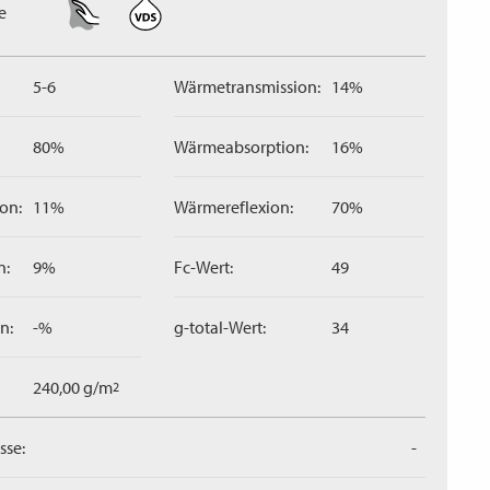
e
5-6
Wärmetransmission:
14%
80%
Wärmeabsorption:
16%
on:
11%
Wärmereflexion:
70%
n:
9%
Fc-Wert:
49
n:
-%
g-total-Wert:
34
240,00 g/m
2
sse:
-