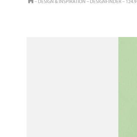
HOME
–
DESIGN & INSPIRATION
–
DESIGNFINDER
–
124.9