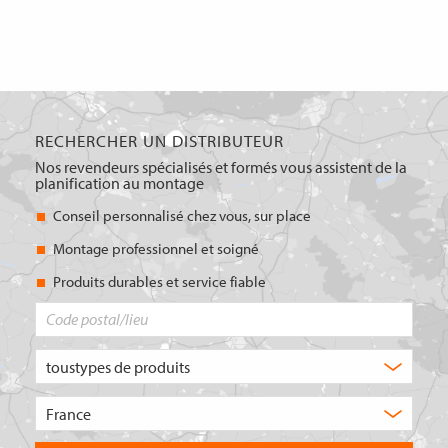
RECHERCHER UN DISTRIBUTEUR
Nos revendeurs spécialisés et formés vous assistent de la
planification au montage
Conseil personnalisé chez vous, sur place
Montage professionnel et soigné
Produits durables et service fiable
Code
postal/lieu
Quel
type
de
Choisissez
produit
le
recherchez-
pays