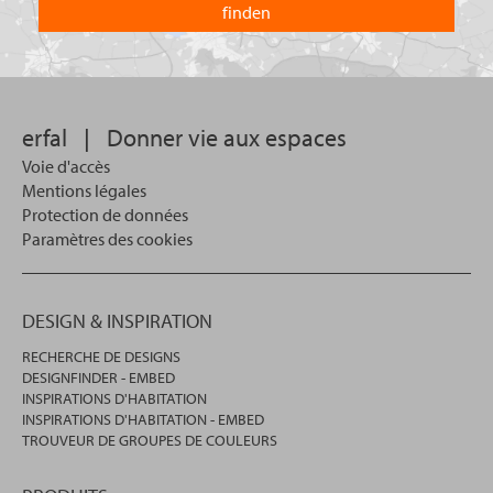
vous
dans
?
lequel
vous
souhaitez
effectuer
votre
erfal
|
Donner vie aux espaces
recherche.
Voie d'accès
Mentions légales
Protection de données
Paramètres des cookies
DESIGN & INSPIRATION
RECHERCHE DE DESIGNS
DESIGNFINDER - EMBED
INSPIRATIONS D'HABITATION
INSPIRATIONS D'HABITATION - EMBED
TROUVEUR DE GROUPES DE COULEURS