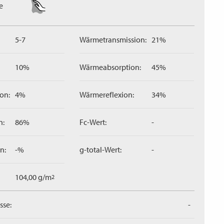
e
5-7
Wärmetransmission:
21%
10%
Wärmeabsorption:
45%
on:
4%
Wärmereflexion:
34%
n:
86%
Fc-Wert:
-
n:
-%
g-total-Wert:
-
104,00 g/m
2
sse:
-