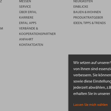
TZ
MESSEN
NEUIGKEITEN
SERVICE
EINBLICKE
ÜBER ERFAL
BAUEN & WOHNEN
KARRIERE
PRODUKTRATGEBER
ERFAL APPS
IDEEN, TIPPS & TRENDS
MM
VERBÄNDE &
KOOPERATIONSPARTNER
ANFAHRT
KONTAKTDATEN
Wir setzen auf unserer
von ihnen sind essenz
verbessern. Sie könne
sowie diese Einstellun
jederzeit abwählen, z.
erhalten Sie in unsere
Lassen Sie mich wählen