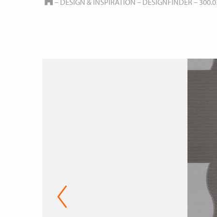
HOME
–
DESIGN & INSPIRATION
–
DESIGNFINDER
–
300.0