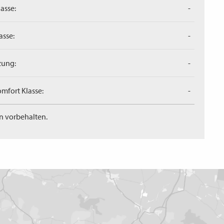
asse:
-
asse:
-
zung:
-
mfort Klasse:
-
n vorbehalten.