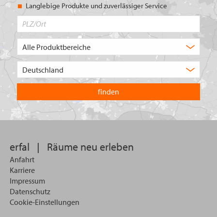
Langlebige Produkte und zuverlässiger Service
PLZ/Ort
Produktbereich
Auswahl
Wählen
Sie
in
welchem
Land
Sie
suchen
wollen
erfal
|
Räume neu erleben
Anfahrt
Karriere
Impressum
Datenschutz
Cookie-Einstellungen