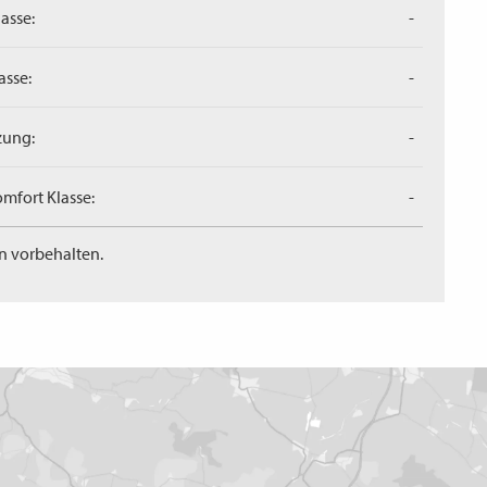
asse:
-
asse:
-
zung:
-
mfort Klasse:
-
n vorbehalten.