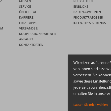
TZ
MESSEN
NEUIGKEITEN
SERVICE
EINBLICKE
ÜBER ERFAL
BAUEN & WOHNEN
KARRIERE
PRODUKTRATGEBER
ERFAL APPS
IDEEN, TIPPS & TRENDS
MM
VERBÄNDE &
KOOPERATIONSPARTNER
ANFAHRT
KONTAKTDATEN
Wir setzen auf unserer
von ihnen sind essenz
verbessern. Sie könne
sowie diese Einstellun
jederzeit abwählen, z.
erhalten Sie in unsere
Lassen Sie mich wählen