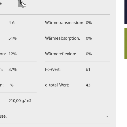
e
4-6
Wärmetransmission:
0%
51%
Wärmeabsorption:
0%
on:
12%
Wärmereflexion:
0%
n:
37%
Fc-Wert:
61
n:
-%
g-total-Wert:
43
210,00 g/m
2
sse:
-