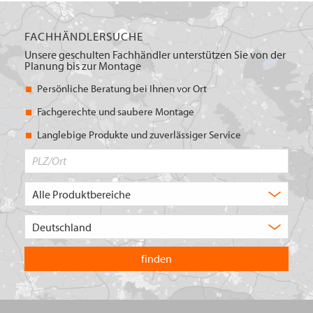
FACHHÄNDLERSUCHE
Unsere geschulten Fachhändler unterstützen Sie von der
Planung bis zur Montage
Persönliche Beratung bei Ihnen vor Ort
Fachgerechte und saubere Montage
Langlebige Produkte und zuverlässiger Service
PLZ/Ort
Produktbereich
Auswahl
Wählen
Sie
in
welchem
Land
Sie
suchen