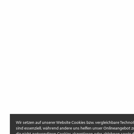
Wir setzen auf unserer Website Cookies bzw. vergleichbare Technol
sind essenziell, während andere uns helfen unser Onlineangebot z
die nicht-notwendigen Cookies akzeptieren oder ablehnen sowie di