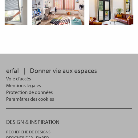
erfal
|
Donner vie aux espaces
Voie d'accès
Mentions légales
Protection de données
Paramètres des cookies
DESIGN & INSPIRATION
RECHERCHE DE DESIGNS
DESIGNFINDER - EMBED