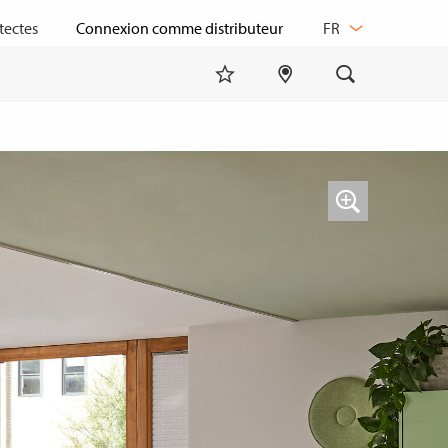
CHANGER
tectes
FR
DE
LANGUE