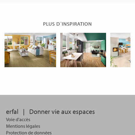
PLUS D´INSPIRATION
erfal
|
Donner vie aux espaces
Voie d'accès
Mentions légales
Protection de données