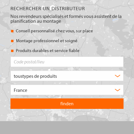
RECHERCHER UN DISTRIBUTEUR
Nos revendeurs spécialisés et formés vous assistent de la
planification au montage
Conseil personnalisé chez vous, sur place
Montage professionnel et soigné
Produits durables et service fiable
Code
postal/lieu
Quel
type
de
Choisissez
produit
le
recherchez-
pays
vous
dans
?
lequel
vous
souhaitez
effectuer
votre