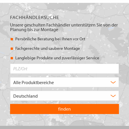
FACHHÄNDLERSUCHE
Unsere geschulten Fachhändler unterstützen Sie von der
Planung bis zur Montage
Persönliche Beratung bei Ihnen vor Ort
Fachgerechte und saubere Montage
Langlebige Produkte und zuverlässiger Service
PLZ/Ort
Produktbereich
Auswahl
Wählen
Sie
in
welchem
Land
Sie
suchen