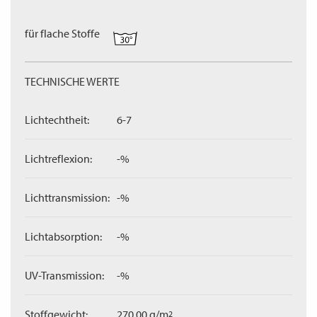
für flache Stoffe
TECHNISCHE WERTE
Lichtechtheit:
6-7
Lichtreflexion:
-%
Lichttransmission:
-%
Lichtabsorption:
-%
UV-Transmission:
-%
Stoffgewicht:
270,00 g/m
2