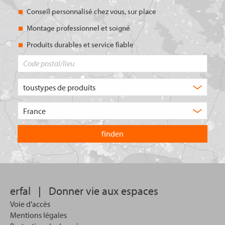
Conseil personnalisé chez vous, sur place
Montage professionnel et soigné
Produits durables et service fiable
Code
postal/lieu
Quel
type
de
Choisissez
produit
le
recherchez-
pays
vous
dans
?
lequel
vous
souhaitez
effectuer
votre
erfal
|
Donner vie aux espaces
recherche.
Voie d'accès
Mentions légales