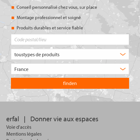
Conseil personnalisé chez vous, sur place
Montage professionnel et soigné
Produits durables et service fiable
Code
postal/lieu
Quel
type
de
Choisissez
produit
le
recherchez-
pays
vous
dans
?
lequel
vous
souhaitez
effectuer
votre
erfal
|
Donner vie aux espaces
recherche.
Voie d'accès
Mentions légales