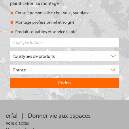
planification au montage
Conseil personnalisé chez vous, sur place
Montage professionnel et soigné
Produits durables et service fiable
Code
postal/lieu
Quel
type
de
Choisissez
produit
le
recherchez-
pays
vous
dans
?
lequel
vous
souhaitez
effectuer
votre
erfal
|
Donner vie aux espaces
recherche.
Voie d'accès