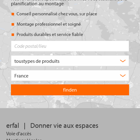
planification au montage
Conseil personnalisé chez vous, sur place
Montage professionnel et soigné
Produits durables et service fiable
Code
postal/lieu
Quel
type
de
Choisissez
produit
le
recherchez-
pays
vous
dans
?
lequel
vous
souhaitez
effectuer
votre
erfal
|
Donner vie aux espaces
recherche.
Voie d'accès