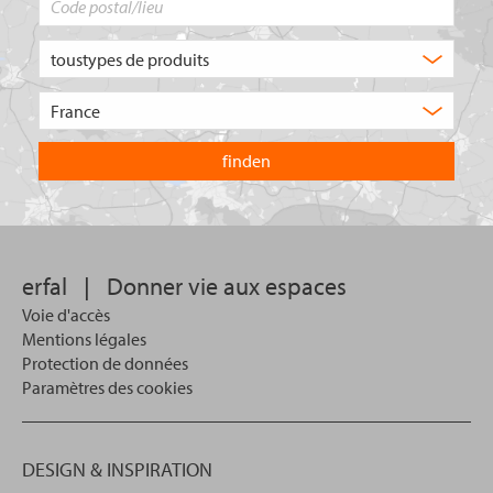
postal/lieu
Quel
type
de
Choisissez
produit
le
recherchez-
pays
vous
dans
?
lequel
vous
souhaitez
effectuer
votre
erfal
|
Donner vie aux espaces
recherche.
Voie d'accès
Mentions légales
Protection de données
Paramètres des cookies
DESIGN & INSPIRATION