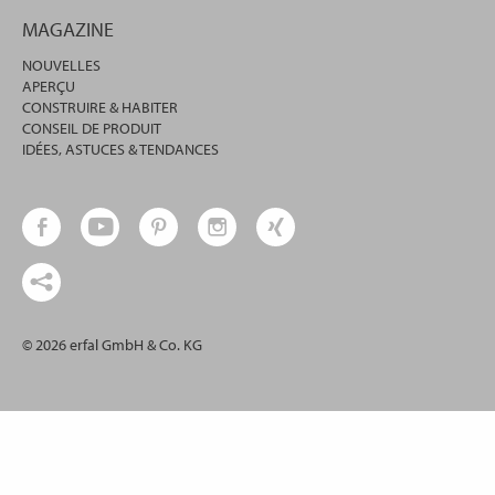
MAGAZINE
NOUVELLES
APERÇU
CONSTRUIRE & HABITER
CONSEIL DE PRODUIT
IDÉES, ASTUCES & TENDANCES
© 2026 erfal GmbH & Co. KG