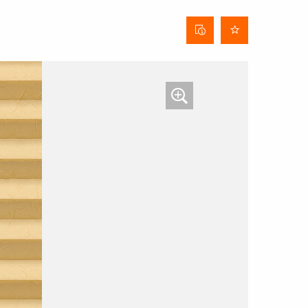
Fiche
technique
du tissu