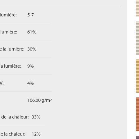
 lumière:
5-7
 lumière:
61%
 la lumière:
30%
la lumière:
9%
V:
4%
106,00 g/m
2
 de la chaleur:
33%
e la chaleur:
12%