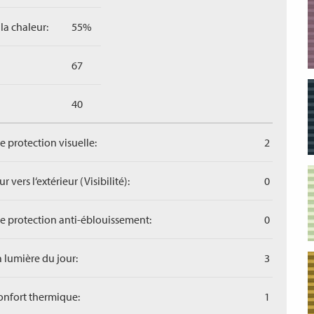
la chaleur:
55%
67
40
de protection visuelle:
2
r vers l‘extérieur (Visibilité):
0
de protection anti-éblouissement:
0
a lumière du jour:
3
confort thermique:
1