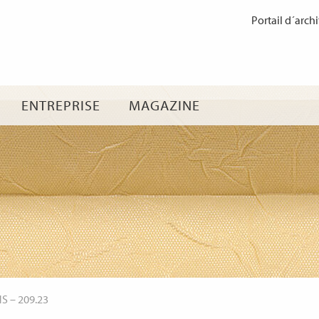
Passer
Portail d´archi
au
contenu
ENTREPRISE
MAGAZINE
NS
–
209.23