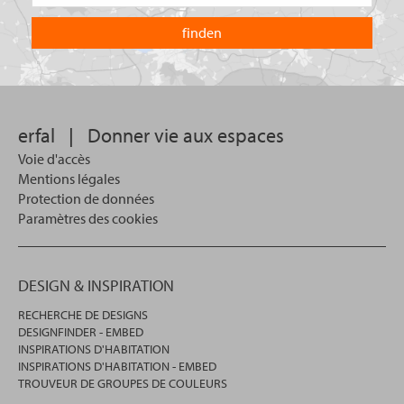
le
recherchez-
pays
vous
dans
?
lequel
vous
souhaitez
effectuer
votre
erfal
|
Donner vie aux espaces
recherche.
Voie d'accès
Mentions légales
Protection de données
Paramètres des cookies
DESIGN & INSPIRATION
RECHERCHE DE DESIGNS
DESIGNFINDER - EMBED
INSPIRATIONS D'HABITATION
INSPIRATIONS D'HABITATION - EMBED
TROUVEUR DE GROUPES DE COULEURS