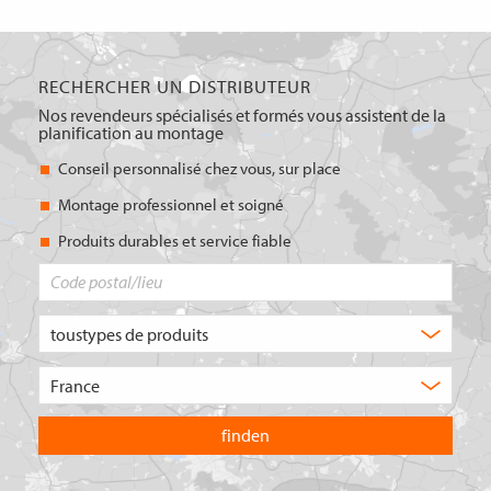
RECHERCHER UN DISTRIBUTEUR
Nos revendeurs spécialisés et formés vous assistent de la
planification au montage
Conseil personnalisé chez vous, sur place
Montage professionnel et soigné
Produits durables et service fiable
Code
postal/lieu
Quel
type
de
Choisissez
produit
le
recherchez-
pays
vous
dans
?
lequel
vous