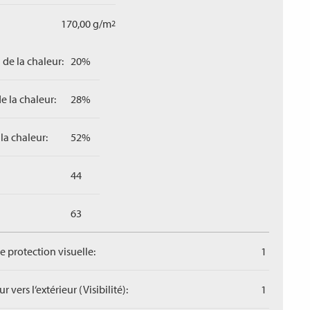
170,00 g/m
2
 de la chaleur:
20%
e la chaleur:
28%
la chaleur:
52%
44
63
de protection visuelle:
1
r vers l‘extérieur (Visibilité):
1