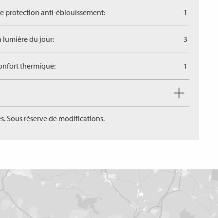
de protection anti-éblouissement:
1
a lumière du jour:
3
confort thermique:
1
s. Sous réserve de modifications.