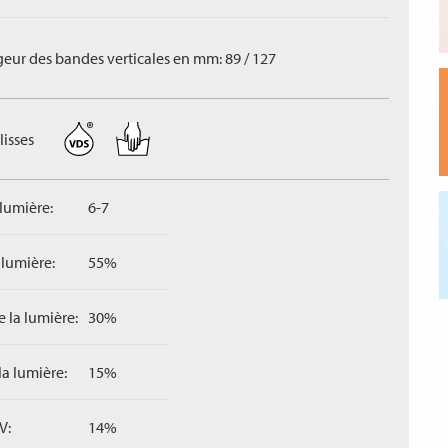
geur des bandes verticales en mm: 89 / 127
lisses
 lumière:
6-7
 lumière:
55%
 la lumière:
30%
la lumière:
15%
V:
14%