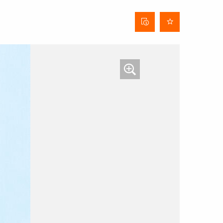
Fiche
technique
du tissu