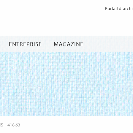
Passer
Portail d´archi
au
contenu
ENTREPRISE
MAGAZINE
NS
–
418.63