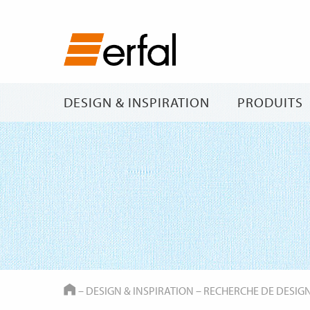
DESIGN & INSPIRATION
PRODUITS
HOME
–
DESIGN & INSPIRATION
–
RECHERCHE DE DESIG