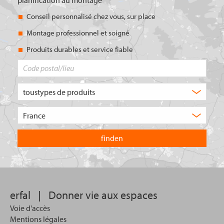
Conseil personnalisé chez vous, sur place
Montage professionnel et soigné
Produits durables et service fiable
Code
postal/lieu
Quel
type
de
Choisissez
produit
le
recherchez-
pays
vous
dans
?
lequel
vous
souhaitez
effectuer
votre
erfal
|
Donner vie aux espaces
recherche.
Voie d'accès
Mentions légales