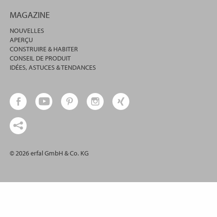
MAGAZINE
NOUVELLES
APERÇU
CONSTRUIRE & HABITER
CONSEIL DE PRODUIT
IDÉES, ASTUCES & TENDANCES
© 2026 erfal GmbH & Co. KG