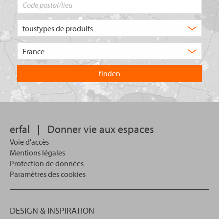
Code
postal/lieu
Quel
type
de
Choisissez
produit
le
recherchez-
pays
vous
dans
?
lequel
vous
souhaitez
effectuer
votre
erfal
|
Donner vie aux espaces
recherche.
Voie d'accès
Mentions légales
Protection de données
Paramètres des cookies
DESIGN & INSPIRATION