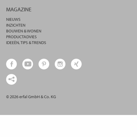
MAGAZINE
NIEUWS
INZICHTEN
BOUWEN & WONEN
PRODUCTADVIES
IDEEËN, TIPS & TRENDS
© 2026 erfal GmbH & Co. KG