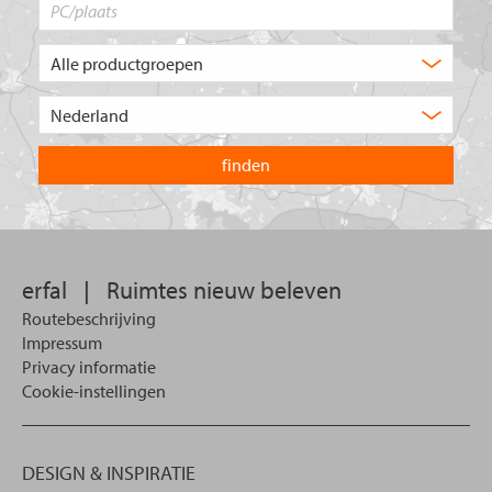
PC/plaats
Welk
type
product
Kies
zoekt
het
u?
land
waarin
u
wilt
zoeken.
erfal
|
Ruimtes nieuw beleven
Routebeschrijving
Impressum
Privacy informatie
Cookie-instellingen
DESIGN & INSPIRATIE