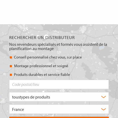
RECHERCHER UN DISTRIBUTEUR
Nos revendeurs spécialisés et formés vous assistent de la
planification au montage
Conseil personnalisé chez vous, sur place
Montage professionnel et soigné
Produits durables et service fiable
Code
postal/lieu
Quel
type
de
Choisissez
produit
le
recherchez-
pays