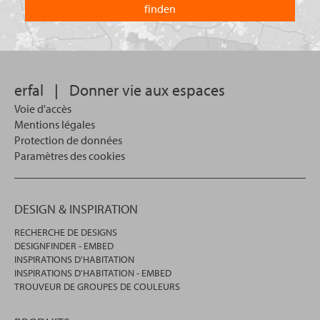
vous
dans
?
lequel
vous
souhaitez
effectuer
votre
erfal
|
Donner vie aux espaces
recherche.
Voie d'accès
Mentions légales
Protection de données
Paramètres des cookies
DESIGN & INSPIRATION
RECHERCHE DE DESIGNS
DESIGNFINDER - EMBED
INSPIRATIONS D'HABITATION
INSPIRATIONS D'HABITATION - EMBED
TROUVEUR DE GROUPES DE COULEURS