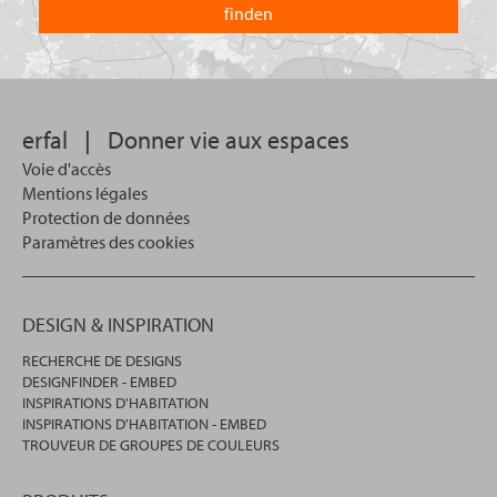
vous
dans
?
lequel
vous
souhaitez
effectuer
votre
erfal
|
Donner vie aux espaces
recherche.
Voie d'accès
Mentions légales
Protection de données
Paramètres des cookies
DESIGN & INSPIRATION
RECHERCHE DE DESIGNS
DESIGNFINDER - EMBED
INSPIRATIONS D'HABITATION
INSPIRATIONS D'HABITATION - EMBED
TROUVEUR DE GROUPES DE COULEURS