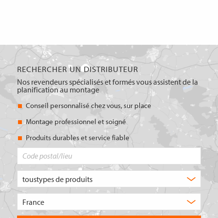
RECHERCHER UN DISTRIBUTEUR
Nos revendeurs spécialisés et formés vous assistent de la
planification au montage
Conseil personnalisé chez vous, sur place
Montage professionnel et soigné
Produits durables et service fiable
Code
postal/lieu
Quel
type
de
Choisissez
produit
le
recherchez-
pays