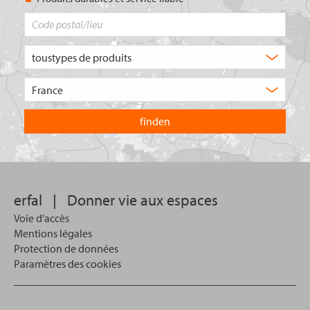
Code
postal/lieu
Quel
type
de
Choisissez
produit
le
recherchez-
pays
vous
dans
?
lequel
vous
souhaitez
effectuer
votre
erfal
|
Donner vie aux espaces
recherche.
Voie d'accès
Mentions légales
Protection de données
Paramètres des cookies