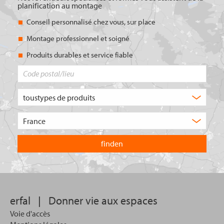
planification au montage
Conseil personnalisé chez vous, sur place
Montage professionnel et soigné
Produits durables et service fiable
Code
postal/lieu
Quel
type
de
Choisissez
produit
le
recherchez-
pays
vous
dans
?
lequel
vous
souhaitez
effectuer
votre
erfal
|
Donner vie aux espaces
recherche.
Voie d'accès