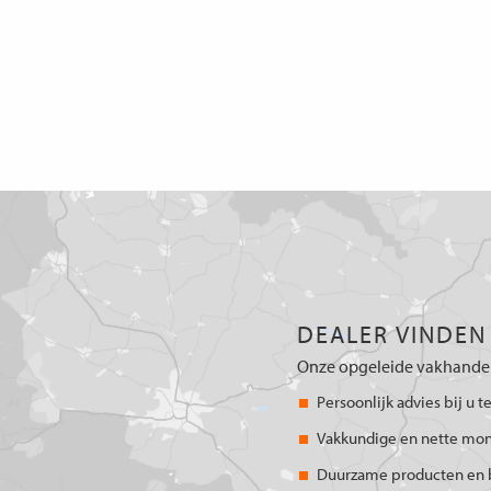
DEALER VINDEN
Onze opgeleide vakhandel
Persoonlijk advies bij u t
Vakkundige en nette mo
Duurzame producten en 