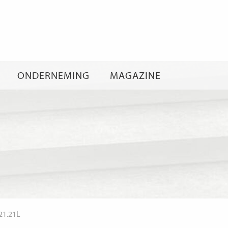
Ga
naar
inhoud
ONDERNEMING
MAGAZINE
21.21L