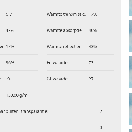
6-7
Warmte transmissie:
17%
47%
Warmte absorptie:
40%
e:
17%
Warmte reflectie:
43%
36%
Fc-waarde:
73
:
-%
Gt-waarde:
27
150,00 g/m
2
aar buiten (transparantie):
2
0