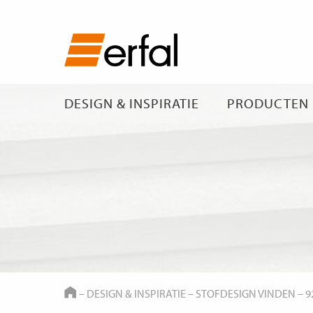
DESIGN & INSPIRATIE
PRODUCTEN
HOME
–
DESIGN & INSPIRATIE
–
STOFDESIGN VINDEN
–
9