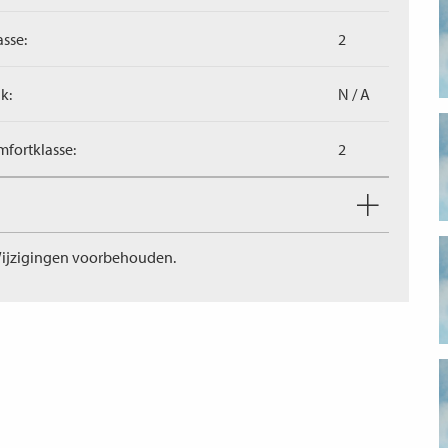
asse:
2
k:
N / A
fortklasse:
2
ijzigingen voorbehouden.