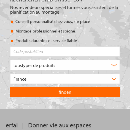
Nos revendeurs spécialisés et formés vous assistent de la
planification au montage
Conseil personnalisé chez vous, sur place
Montage professionnel et soigné
Produits durables et service fiable
Code
postal/lieu
Quel
type
de
Choisissez
produit
le
recherchez-
pays
vous
dans
?
lequel
vous
souhaitez
effectuer
votre
erfal
|
Donner vie aux espaces
recherche.