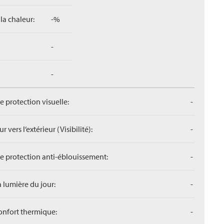
la chaleur:
-%
-
-
de protection visuelle:
-
r vers l‘extérieur (Visibilité):
-
de protection anti-éblouissement:
-
a lumière du jour:
-
confort thermique:
-