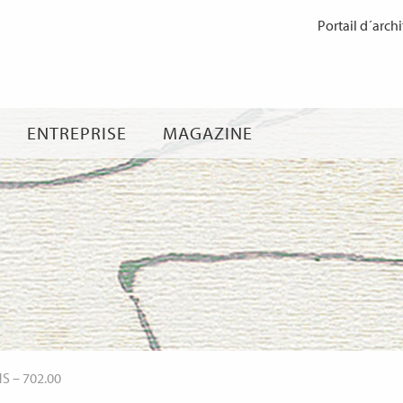
Passer
Portail d´archi
au
contenu
ENTREPRISE
MAGAZINE
NS
–
702.00