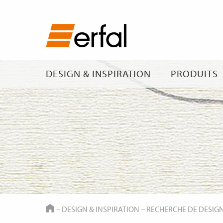
DESIGN & INSPIRATION
PRODUITS
HOME
–
DESIGN & INSPIRATION
–
RECHERCHE DE DESIG