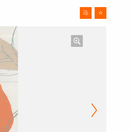
Fiche
technique
du tissu