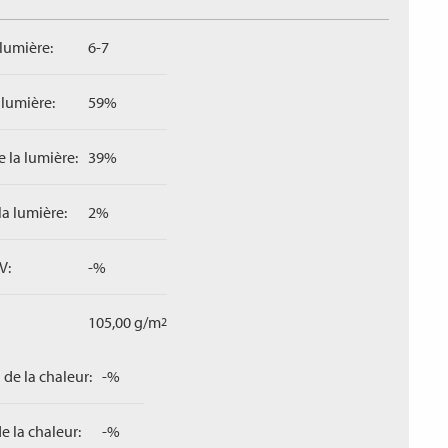
 lumière:
6-7
 lumière:
59%
 la lumière:
39%
la lumière:
2%
V:
-%
105,00 g/m
2
 de la chaleur:
-%
e la chaleur:
-%