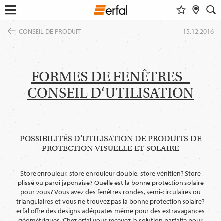
AIDE-MÉMOIRE
RECHERCHER UN DISTRIBUTEUR
RECHERCHER
Ouvrir
Passer
le
CONSEIL DE PRODUIT
15.12.2016
au
menu
DESIGN & INSPIRATION
contenu
Montrer tout
Ce contenu nécessite leur
consentement pour inclure
RECHERCHE DE DESIGNS
PRODUITS
GoogleMaps
.
INSPIRATIONS D'HABITATION
FORMES DE FENÊTRES -
PROTECTION SOLAIRE
ENTREPRISE
TROUVEUR DE GROUPES DE COULEURS
CONSEIL D‘UTILISATION
MOUSTIQUAIRES
Autoriser une fois
SERVICE
MAGAZINE
BARRES ET RAILS À RIDEAUX
LES APPLIS ERFAL
SMART HOME
Permettez toujours
NOUVELLES
QUI SOMMES NOUS?
APERÇU
SALONS & FOIRES
POSSIBILITÉS D’UTILISATION DE PRODUITS DE
Portail d´architectes
CONSTRUIRE & HABITER
ASSOCIATIONS & PARTENAIRES
PROTECTION VISUELLE ET SOLAIRE
CONSEIL DE PRODUIT
VOIE D'ACCÈS
IDÉES, ASTUCES & TENDANCES
CONTACT
Store enrouleur, store enrouleur double, store vénitien? Store
plissé ou paroi japonaise? Quelle est la bonne protection solaire
CHANGER
pour vous? Vous avez des fenêtres rondes, semi-circulaires ou
DE
FR
triangulaires et vous ne trouvez pas la bonne protection solaire?
LANGUE
erfal offre des designs adéquates même pour des extravagances
géométriques. Chez erfal vous recevez la solution parfaite pour