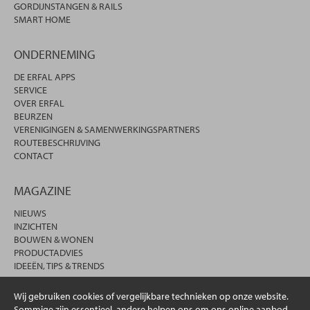
GORDIJNSTANGEN & RAILS
SMART HOME
ONDERNEMING
DE ERFAL APPS
SERVICE
OVER ERFAL
BEURZEN
VERENIGINGEN & SAMENWERKINGSPARTNERS
ROUTEBESCHRIJVING
CONTACT
MAGAZINE
NIEUWS
INZICHTEN
BOUWEN & WONEN
PRODUCTADVIES
IDEEËN, TIPS & TRENDS
Wij gebruiken cookies of vergelijkbare technieken op onze website.
Sommige zijn essentieel, andere helpen ons om ons online aanbod