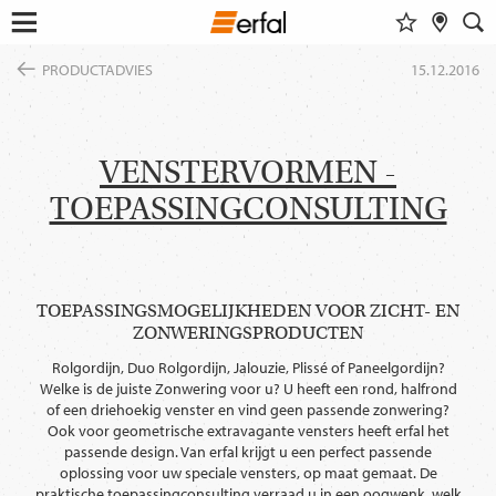
FAVORIETEN
DEALER VINDEN
ZOEKVELD
Menu
Ga
openen
PRODUCTADVIES
15.12.2016
naar
DESIGN & INSPIRATIE
inhoud
Alle tonen
Dieser Inhalt benötigt ihre
Zustimmung zur Einbindung von
STOFDESIGN VINDEN
PRODUCTEN
GoogleMaps
.
WOONINSPIRATIE
VENSTERVORMEN -
ZONWERING
ONDERNEMING
KLEURENGROEPZOEKER
TOEPASSINGCONSULTING
HORREN (INSECTENWERING)
Einmalig erlauben
DE ERFAL APPS
MAGAZINE
GORDIJNSTANGEN & RAILS
SERVICE
SMART HOME
Immer erlauben
NIEUWS
OVER ERFAL
INZICHTEN
BEURZEN
TOEPASSINGSMOGELIJKHEDEN VOOR ZICHT- EN
Architectenportaal
BOUWEN & WONEN
VERENIGINGEN & SAMENWERKINGSPARTNERS
ZONWERINGSPRODUCTEN
PRODUCTADVIES
ROUTEBESCHRIJVING
Rolgordijn, Duo Rolgordijn, Jalouzie, Plissé of Paneelgordijn?
IDEEËN, TIPS & TRENDS
CONTACT
Welke is de juiste Zonwering voor u? U heeft een rond, halfrond
of een driehoekig venster en vind geen passende zonwering?
TAAL
Ook voor geometrische extravagante vensters heeft erfal het
WIJZIGEN
NL
passende design. Van erfal krijgt u een perfect passende
oplossing voor uw speciale vensters, op maat gemaat. De
praktische toepassingconsulting verraad u in een oogwenk, welk