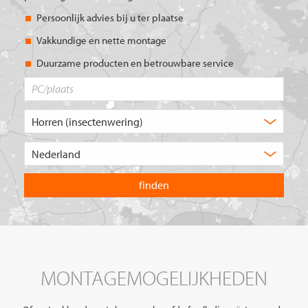
Persoonlijk advies bij u ter plaatse
Vakkundige en nette montage
Duurzame producten en betrouwbare service
PC/plaats
Welk
type
product
Kies
zoekt
het
u?
land
waarin
u
wilt
zoeken.
MONTAGEMOGELIJKHEDEN