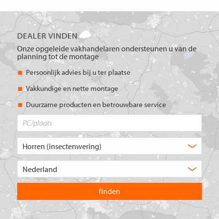
DEALER VINDEN
Onze opgeleide vakhandelaren ondersteunen u van de
planning tot de montage
Persoonlijk advies bij u ter plaatse
Vakkundige en nette montage
Duurzame producten en betrouwbare service
PC/plaats
Welk
type
product
Kies
zoekt
het
u?
land
waarin
u
wilt