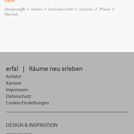
mehr
Designstoffe
Dessin
Individualität
exklusiv
Plissee
Manedi
erfal
|
Räume neu erleben
Anfahrt
Karriere
Impressum
Datenschutz
Cookie-Einstellungen
DESIGN & INSPIRATION