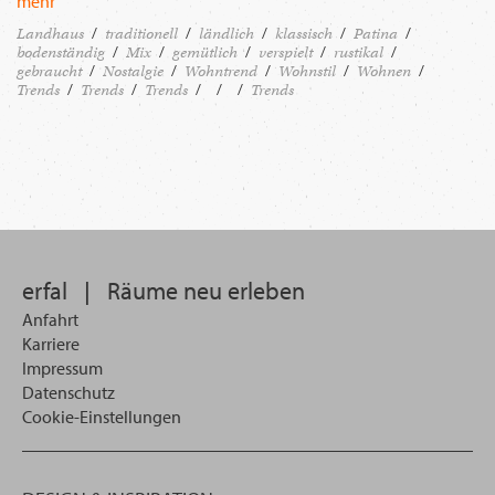
mehr
Landhaus
traditionell
ländlich
klassisch
Patina
bodenständig
Mix
gemütlich
verspielt
rustikal
gebraucht
Nostalgie
Wohntrend
Wohnstil
Wohnen
Trends
Trends
Trends
Trends
erfal
|
Räume neu erleben
Anfahrt
Karriere
Impressum
Datenschutz
Cookie-Einstellungen