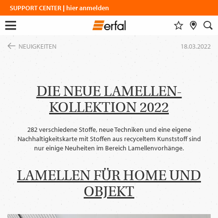
SUPPORT CENTER | hier anmelden
MERKLISTE
FACHHÄNDLERSUCHE
SUCHE
Menu
Zum
öffnen
NEUIGKEITEN
18.03.2022
Inhalt
DESIGN & INSPIRATION
springen
Alle anzeigen
Dieser Inhalt benötigt ihre
Zustimmung zur Einbindung von
DESIGNFINDER
PRODUKTE
GoogleMaps
.
WOHNINSPIRATIONEN
DIE NEUE LAMELLEN-
SICHT- & SONNENSCHUTZ
UNTERNEHMEN
SCHATTENFINDER
KOLLEKTION 2022
INSEKTENSCHUTZ
Einmalig erlauben
FARBGRUPPENFINDER
MESSEN
MAGAZIN
VORHANGSTANGEN & -SCHIENEN
SERVICE
SMART HOME
282 verschiedene Stoffe, neue Techniken und eine eigene
Immer erlauben
NEUIGKEITEN
ÜBER ERFAL
Nachhaltigkeitskarte mit Stoffen aus recyceltem Kunststoff sind
COFLEX FARBPROGRAMM
EINBLICKE
KARRIERE
nur einige Neuheiten im Bereich Lamellenvorhänge.
Karriere
BAUEN & WOHNEN
ERFAL APPS
PRODUKTRATGEBER
VERBÄNDE & KOOPERATIONSPARTNER
LAMELLEN FÜR HOME UND
Architekten
portal
IDEEN, TIPPS & TRENDS
ANFAHRT
OBJEKT
KONTAKTDATEN
SPRACHE