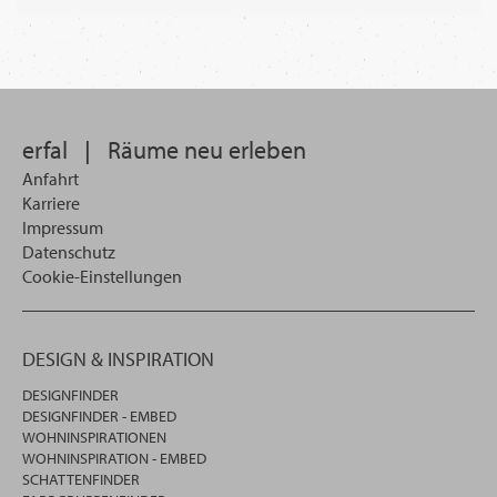
erfal
|
Räume neu erleben
Anfahrt
Karriere
Impressum
Datenschutz
Cookie-Einstellungen
DESIGN & INSPIRATION
DESIGNFINDER
DESIGNFINDER - EMBED
WOHNINSPIRATIONEN
WOHNINSPIRATION - EMBED
SCHATTENFINDER