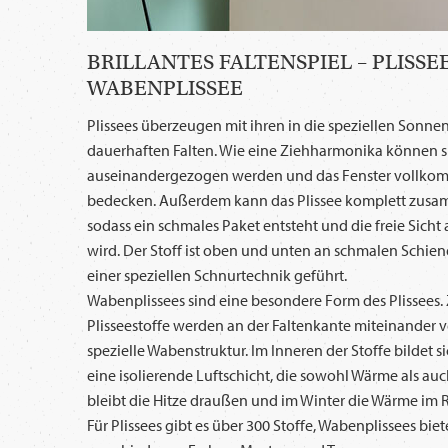
BRILLANTES FALTENSPIEL – PLISSE
WABENPLISSEE
Plissees überzeugen mit ihren in die speziellen Sonnen
dauerhaften Falten. Wie eine Ziehharmonika können si
auseinandergezogen werden und das Fenster vollkom
bedecken. Außerdem kann das Plissee komplett zus
sodass ein schmales Paket entsteht und die freie Sicht
wird. Der Stoff ist oben und unten an schmalen Schien
einer speziellen Schnurtechnik geführt.
Wabenplissees sind eine besondere Form des Plissees.
Plisseestoffe werden an der Faltenkante miteinander 
spezielle Wabenstruktur. Im Inneren der Stoffe bildet
eine isolierende Luftschicht, die sowohl Wärme als au
bleibt die Hitze draußen und im Winter die Wärme im
Für Plissees gibt es über 300 Stoffe, Wabenplissees biet