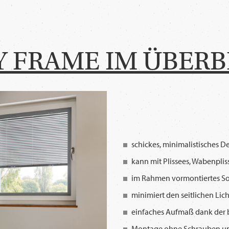
Y FRAME IM ÜBERB
schickes, minimalistisches D
kann mit Plissees, Wabenplis
im Rahmen vormontiertes S
minimiert den seitlichen Lich
einfaches Aufmaß dank der 
Montage ohne Schrauben u