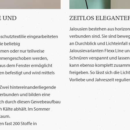
E UND
ZEITLOS ELEGANTE
Jalousien bestehen aus horizo
verbunden sind. Sie sind beweg
schutztextilie eingearbeiteten
an Durchblick und Lichteinfall
e beliebig
Jalousievarianten Flexx Line und
men oder nur teilweise
Schnüren verspannt und lassen s
ammengeschoben werden,
kann ebenso komplett zusamm
 aus dem Fenster ermöglicht
freigeben. So lässt sich die Li
en befestigt und wird mittels
Vorliebe und Jahreszeit regulie
 Zwei hintereinanderliegende
verbunden und bilden eine
 sich durch diesen Gewebeaufbau
ch Kälte abhält. Im Sommer
 Raum.
en fast 200 Stoffe in