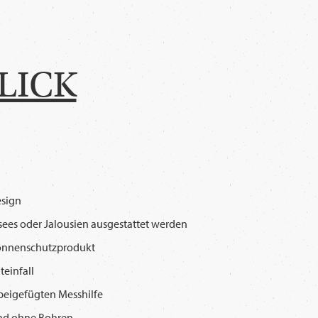
LICK
esign
sees oder Jalousien ausgestattet werden
onnenschutzprodukt
teinfall
beigefügten Messhilfe
nd ohne Bohren