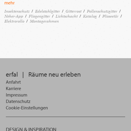
mehr
Insektenschutz
Edelstahlgitter
Gitterrost
Pollenschutzgitter
Neher-App
Fliegengitter
Lichtschacht
Katalog
Plisseetür
Elektrorollo
Montagerahmen
erfal
|
Räume neu erleben
Anfahrt
Karriere
Impressum
Datenschutz
Cookie-Einstellungen
DESIGN & INSPIRATION