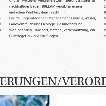
und am weitesten verbreitete Zertifizierungssystem für
v
nachhaltiges Bauen. BREEAM vergibt in einem
S
einfachen Punktesystem in acht
B
n
Beurteilungskategorien (Management, Energie, Wasser,
M
n
Landverbrauch und Ökologie, Gesundheit und
I
m
Wohlbefinden, Transport, Material, Verschmutzung) ein
P
Gütesiegel in vier Abstufungen.
e
ZIERUNGEN/VERO