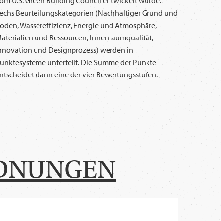
om U.S. Green Building Council entwickelt wurde.
echs Beurteilungskategorien (Nachhaltiger Grund und
oden, Wassereffizienz, Energie und Atmosphäre,
aterialien und Ressourcen, Innenraumqualität,
nnovation und Designprozess) werden in
unktesysteme unterteilt. Die Summe der Punkte
ntscheidet dann eine der vier Bewertungsstufen.
RDNUNGEN