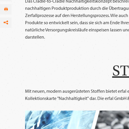
Das Cradle-to-Cradle Nachhaltigkeitskonzept beschrei
nachhaltigen Produktproduktion durch die Übertragu
Zerfallprozesse auf den Herstellungsprozess. Wie auch 
Produkte so entwickelt sein, dass sie sich am Ende Ihr
Facebook
natürliche Versorgungskreisläufe einspeisen lassen u
darstellen.
per E-Mail
S
Mit neuen, modern ausgerüsteten Stoffen bietet erfal e
Kollektionskarte "Nachhaltigkeit" dar. Die erfal GmbH 