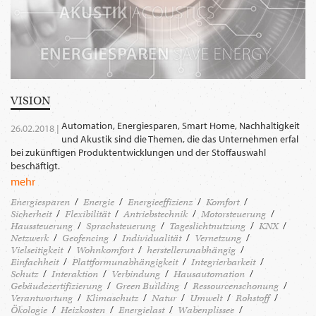
VISION
Automation, Energiesparen, Smart Home, Nachhaltigkeit
26.02.2018 |
und Akustik sind die Themen, die das Unternehmen erfal
bei zukünftigen Produktentwicklungen und der Stoffauswahl
beschäftigt.
mehr
Energiesparen
Energie
Energieeffizienz
Komfort
Sicherheit
Flexibilität
Antriebstechnik
Motorsteuerung
Haussteuerung
Sprachsteuerung
Tageslichtnutzung
KNX
Netzwerk
Geofencing
Individualität
Vernetzung
Vielseitigkeit
Wohnkomfort
herstellerunabhängig
Einfachheit
Plattformunabhängigkeit
Integrierbarkeit
Schutz
Interaktion
Verbindung
Hausautomation
Gebäudezertifizierung
Green Building
Ressourcenschonung
Verantwortung
Klimaschutz
Natur
Umwelt
Rohstoff
Ökologie
Heizkosten
Energielast
Wabenplissee