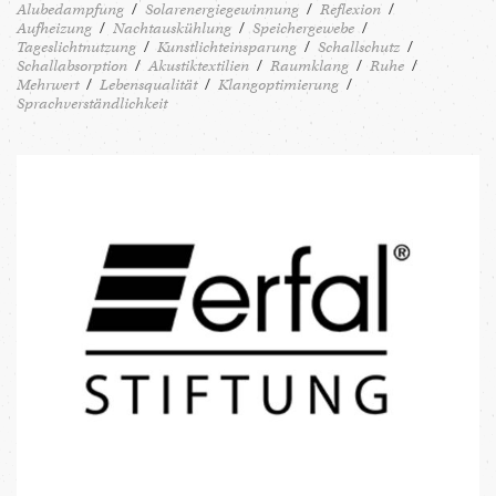
Alubedampfung
Solarenergiegewinnung
Reflexion
Aufheizung
Nachtauskühlung
Speichergewebe
Tageslichtnutzung
Kunstlichteinsparung
Schallschutz
Schallabsorption
Akustiktextilien
Raumklang
Ruhe
Mehrwert
Lebensqualität
Klangoptimierung
Sprachverständlichkeit