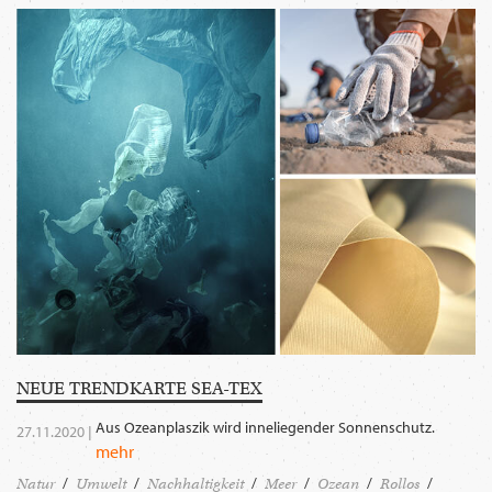
WECHSELN
DE
NEUE TRENDKARTE SEA-TEX
Aus Ozeanplaszik wird inneliegender Sonnenschutz.
27.11.2020 |
mehr
Natur
Umwelt
Nachhaltigkeit
Meer
Ozean
Rollos