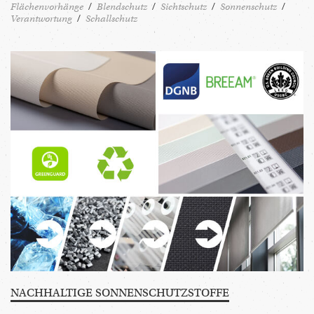
Flächenvorhänge
Blendschutz
Sichtschutz
Sonnenschutz
Verantwortung
Schallschutz
NACH­HAL­TIGE SONNE­NSCHUTZ­STOFFE