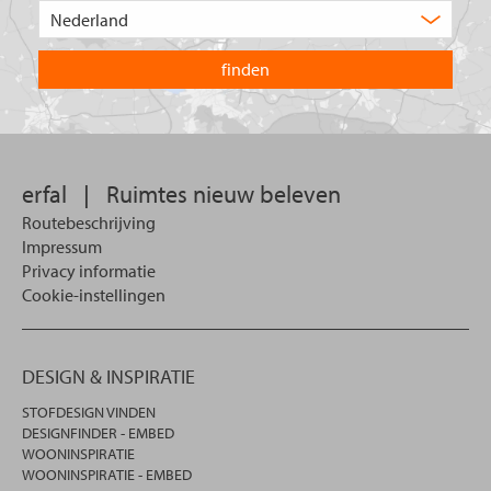
Kies
zoekt
het
u?
land
waarin
u
wilt
zoeken.
erfal
|
Ruimtes nieuw beleven
Routebeschrijving
Impressum
Privacy informatie
Cookie-instellingen
DESIGN & INSPIRATIE
STOFDESIGN VINDEN
DESIGNFINDER - EMBED
WOONINSPIRATIE
WOONINSPIRATIE - EMBED