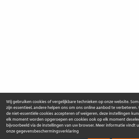
Wij gebruiken cookies of vergelijkbare technieken op onze website. So
zijn essentieel, andere helpen ons om ons online aanbod te verbeteren.
de niet-essentiële cookies accepteren of weigeren, deze instellingen ku
elk moment worden opgeroepen en cookies ook op elk moment deselec
bijvoorbeeld via de instellingen van uw browser. Meer informatie vindt u
onze gegevensbeschermingsverklaring