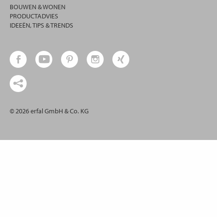
BOUWEN & WONEN
PRODUCTADVIES
IDEEËN, TIPS & TRENDS
© 2026 erfal GmbH & Co. KG