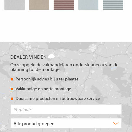
DEALER VINDEN
Onze opgeleide vakhandelaren ondersteunen u van de
planning tot de montage
Persoonlijk advies bij u ter plaatse
Vakkundige en nette montage
Duurzame producten en betrouwbare service
PC/plaats
Welk
type
product