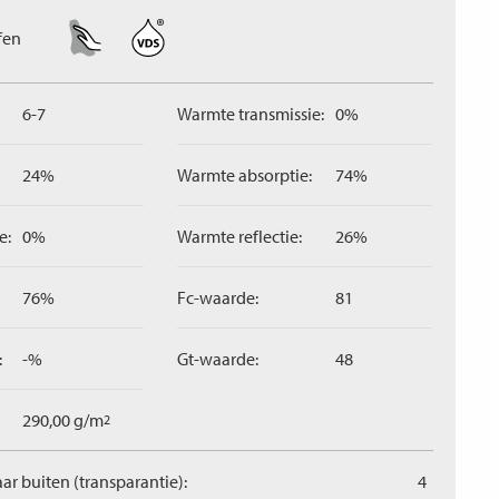
fen
6-7
Warmte transmissie:
0%
24%
Warmte absorptie:
74%
e:
0%
Warmte reflectie:
26%
76%
Fc-waarde:
81
:
-%
Gt-waarde:
48
290,00 g/m
2
aar buiten (transparantie):
4