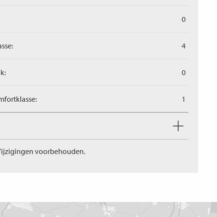
0
asse:
4
k:
0
fortklasse:
1
ijzigingen voorbehouden.