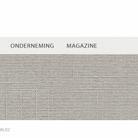
Ga
naar
inhoud
ONDERNEMING
MAGAZINE
96.02