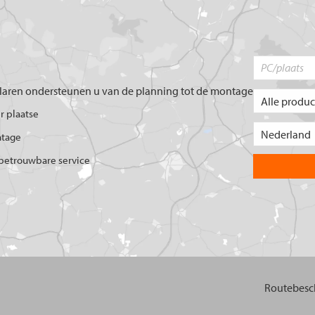
aren ondersteunen u van de planning tot de montage
er plaatse
ntage
betrouwbare service
Routebesch