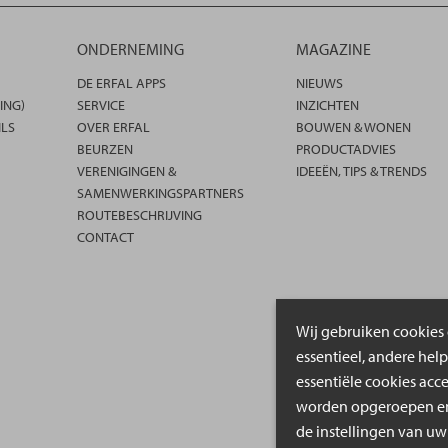
ONDERNEMING
MAGAZINE
DE ERFAL APPS
NIEUWS
ING)
SERVICE
INZICHTEN
ILS
OVER ERFAL
BOUWEN & WONEN
BEURZEN
PRODUCTADVIES
VERENIGINGEN &
IDEEËN, TIPS & TRENDS
SAMENWERKINGSPARTNERS
ROUTEBESCHRIJVING
CONTACT
Wij gebruiken cookies 
essentieel, andere hel
essentiële cookies acc
worden opgeroepen en 
de instellingen van uw