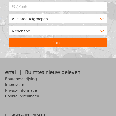
PC/plaats
Welk
type
product
Kies
zoekt
het
u?
land
waarin
u
wilt
zoeken.
erfal
|
Ruimtes nieuw beleven
Routebeschrijving
Impressum
Privacy informatie
Cookie-instellingen
DESIGN & INSPIRATIE