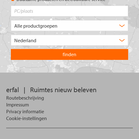
PC/plaats
Welk
type
product
Kies
zoekt
het
u?
land
waarin
u
wilt
zoeken.
erfal
|
Ruimtes nieuw beleven
Routebeschrijving
Impressum
Privacy informatie
Cookie-instellingen