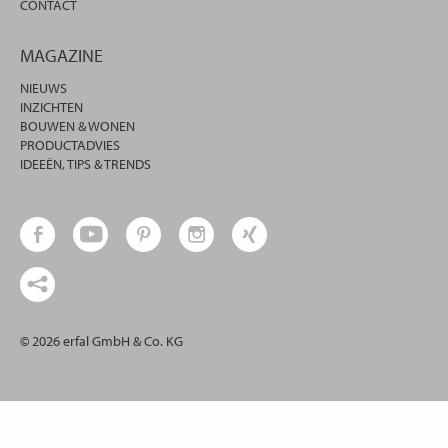
CONTACT
MAGAZINE
NIEUWS
INZICHTEN
BOUWEN & WONEN
PRODUCTADVIES
IDEEËN, TIPS & TRENDS
© 2026 erfal GmbH & Co. KG